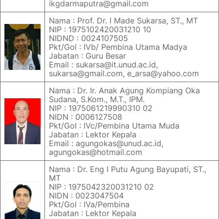
ikgdarmaputra@gmail.com
Nama : Prof. Dr. I Made Sukarsa, ST., MT
NIP : 1975102420031210 10
NIDND : 0024107505
Pkt/Gol : IVb/ Pembina Utama Madya
Jabatan : Guru Besar
Email : sukarsa@it.unud.ac.id,
sukarsa@gmail.com, e_arsa@yahoo.com
Nama : Dr. Ir. Anak Agung Kompiang Oka
Sudana, S.Kom., M.T., IPM.
NIP : 1975061219990310 02
NIDN : 0006127508
Pkt/Gol : IVc/Pembina Utama Muda
Jabatan : Lektor Kepala
Email : agungokas@unud.ac.id,
agungokas@hotmail.com
Nama : Dr. Eng I Putu Agung Bayupati, ST.,
MT
NIP : 1975042320031210 02
NIDN : 0023047504
Pkt/Gol : IVa/Pembina
Jabatan : Lektor Kepala