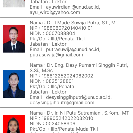
Jabatan : Lektor
Email : ayuwirdiani@unud.ac.id,
ayu_wirdi@yahoo.com
Nama : Dr. I Made Suwija Putra, ST., MT
NIP : 1988080720140410 01
NIDN : 0007088804
Pkt/Gol : IIId/Penata Tk. I
Jabatan : Lektor
Email : putrasuwija@unud.ac.id,
putrasuwija@gmail.com
Nama : Dr. Eng. Desy Purnami Singgih Putri,
S.Si., M.Sc
NIP : 198812252024062002
NIDN : 0825128801
Pkt/Gol : IIIc/Penata
Jabatan : Lektor
Email : desysinggihputri@unud.ac.id,
desysinggihputri@gmail.com
Nama : Dr. Ir. Ni Putu Sutramiani, S.Kom., MT
NIP : 198905242022032010
NIDN : 0024058906
Pkt/Gol : IIIb/Penata Muda Tk I