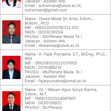
Jabatan : Asisten Ahli
Email : sutramiani@unud.ac.id,
sutramiani@gmail.com
Nama : Dewa Made Sri Arsa, S.Kom.,
M.Kom., Ph.D
NIP : 1992032020181113 001
NIDN : 0020039204
Pkt/Gol : IIIb/Penata Muda Tk I
Jabatan : Asisten Ahli
Email : dewamsa@unud.ac.id
Nama : Ir. Fajar Purnama, S.T., M.Eng., Ph.D.,
IPM.
NIP : 199208152022031005
NIDN : 0015089210
Pkt/Gol : IIIb/Penata Muda Tk I
Jabatan : Asisten Ahli
Email : fajarpurnama@unud.ac.id
Nama : Dr. I Wayan Agus Surya Darma,
S.Kom., M.T.
NIP : 198911302024061001
NIDN : 0830118902
Pkt/Gol : IIIc/Penata