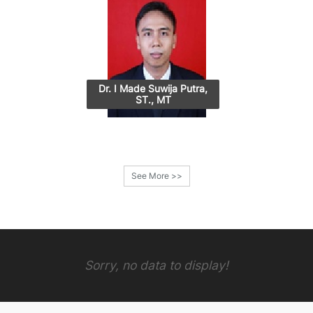
Dr. I Made Suwija Putra,
ST., MT
See More >>
Sorry, no data to display!