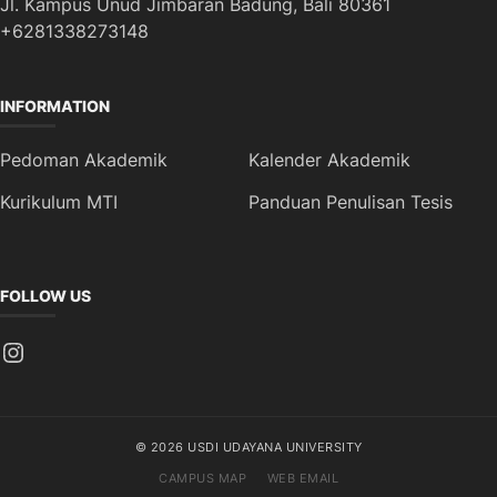
Jl. Kampus Unud Jimbaran Badung, Bali 80361
+6281338273148
INFORMATION
Pedoman Akademik
Kalender Akademik
Kurikulum MTI
Panduan Penulisan Tesis
FOLLOW US
Instagram
© 2026 USDI UDAYANA UNIVERSITY
CAMPUS MAP
WEB EMAIL