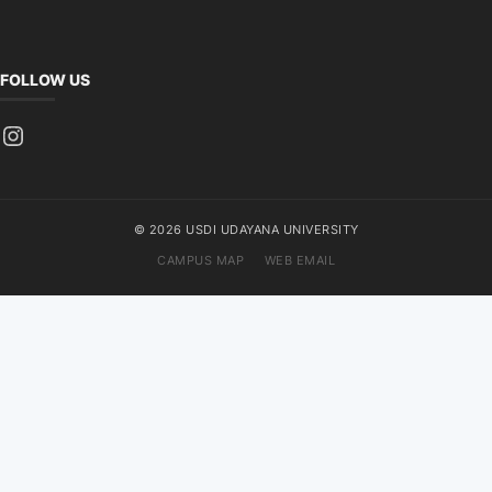
FOLLOW US
Instagram
© 2026 USDI UDAYANA UNIVERSITY
CAMPUS MAP
WEB EMAIL