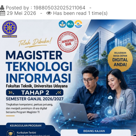
Posted by : 198805032025211064
29 Mei 2026
Has been read 1 time(s)