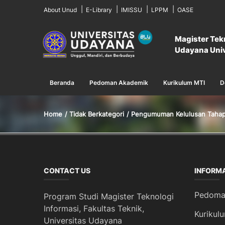
About Unud
E-Library
IMISSU
LPPM
OASE
Magister Tek
Udayana Univ
Beranda
Pedoman Akademik
Kurikulum MTI
D
Home
Tidak Berkategori
Pengumuman Kelulusan Tahap I
CONTACT US
INFORM
Pedoma
Program Studi Magister Teknologi
Informasi, Fakultas Teknik,
Kurikul
Universitas Udayana